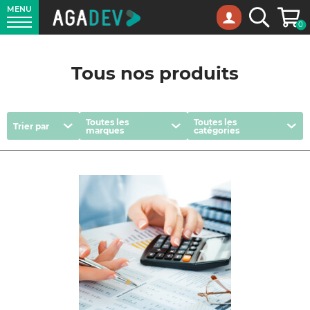
MENU
Panie
Recherche
0
Tous nos produits
Trier
Marques
Catégories
Toutes les
Toutes les
Trier par
marques
catégories
par