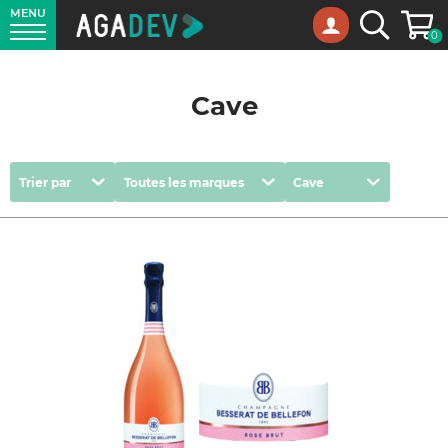
MENU
Panie
Recherche
0
Cave
Trier
Marques
Catégories
Trier par
Toutes les marques
Cave
par