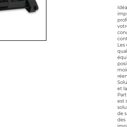
Idéa
impr
prof
votr
conç
cont
Les 
qual
équ
posi
moi
réem
Solu
et l
Par
est 
solu
de s
des 
impl