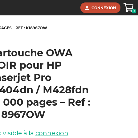
Panie
CONNEXION
0
AGES – REF : K18967OW
artouche OWA
OIR pour HP
serjet Pro
404dn / M428fdn
 000 pages – Ref :
18967OW
x visible à la
connexion