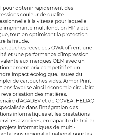
l pour obtenir rapidement des
essions couleur de qualité
essionnelle à la vitesse pour laquelle
e imprimante multifonction HP a été
ue, tout en optimisant la protection
re la fraude.
cartouches recyclées OWA offrent une
ité et une performance d’impression
ivalente aux marques OEM avec un
tionnement prix compétitif et un
ndre impact écologique. Issues du
ploi de cartouches vides, Armor Print
tions favorise ainsi l’économie circulaire
a revalorisation des matières.
tenaire d’AGADEV et de COVEA, HELIAQ
spécialisée dans l’intégration des
tions informatiques et les prestations
ervices associées, en capacité de traiter
projets informatiques de multi-
antations régional et national pour les