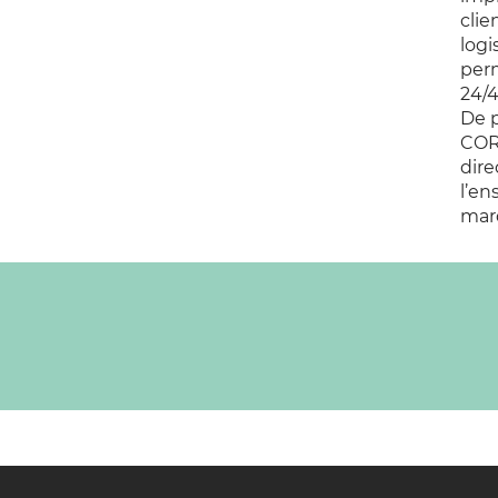
clie
logi
perm
24/4
De p
COR
dire
l’en
mar