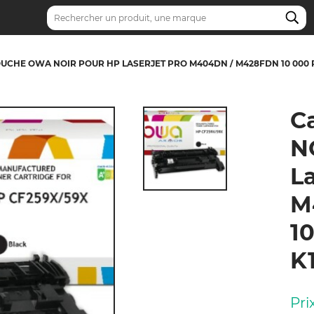
Recherche
UCHE OWA NOIR POUR HP LASERJET PRO M404DN / M428FDN 10 000 P
C
N
La
M
10
K
Pri