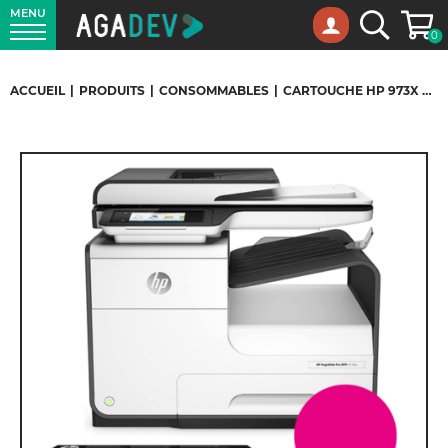
MENU
Panie
Recherche
0
ACCUEIL
|
PRODUITS
|
CONSOMMABLES
|
CARTOUCHE HP 973X MAGENTA POUR HP PAGEWIDE 477DW – 7 000 PAGES