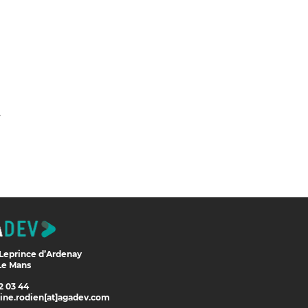
.
 Leprince d’Ardenay
Le Mans
2 03 44
line.rodien[at]agadev.com