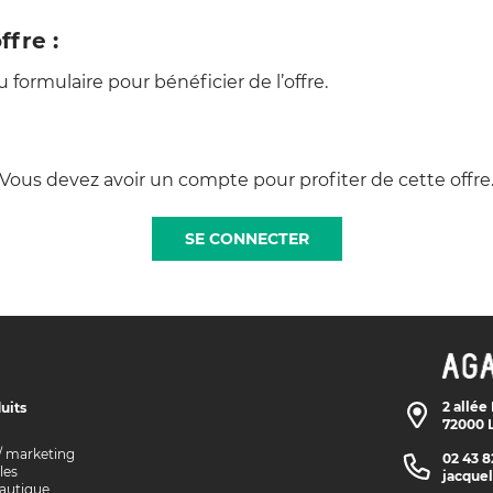
ffre :
formulaire pour bénéficier de l’offre.
Vous devez avoir un compte pour profiter de cette offre
SE CONNECTER
2 allée
uits
72000 
/ marketing
02 43 8
es
jacque
eautique