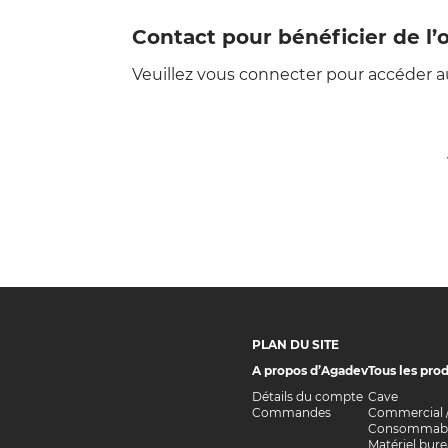
Contact pour bénéficier de l’o
Veuillez vous connecter pour accéder au 
PLAN DU SITE
A propos d’Agadev
Tous les prod
Détails du compte
Cave
Commandes
Commercial 
Consommabl
Matériel bur