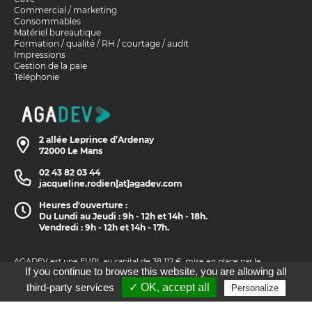
Commercial / marketing
Consommables
Matériel bureautique
Formation / qualité / RH / courtage / audit
Impressions
Gestion de la paie
Téléphonie
2 allée Leprince d’Ardenay
72000 Le Mans
02 43 82 03 44
jacqueline.rodien[at]agadev.com
Heures d'ouverture :
Du Lundi au Jeudi : 9h - 12h et 14h - 18h.
Vendredi : 9h - 12h et 14h - 17h.
AGADEV est une EURL au capital de 38 112 €, mise en place par le
SAGAMM (Syndicat des Agents Généraux d’assurances MMA), pour
If you continue to browse this website, you are allowing all
proposer des tarifs avantageux sur les matériels ou les services les plus
courants de l’agence (service de paie, téléphonie, consommables, etc),
third-party services
✓ OK, accept all
Personalize
voire plus festifs lorsqu’il s’agit de Champagne…
Pour bénéficier des prestations d’AGADEV, un abonnement annuel est
indispensable. Pour cela, merci de nous contacter par mail.