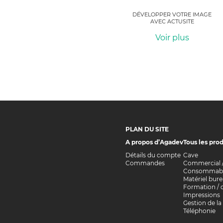
DÉVELOPPER VOTRE IMAGE
AVEC ACTUSITE
Voir plus
PLAN DU SITE
A propos d’Agadev
Tous les prod
Détails du compte
Cave
Commandes
Commercial 
Consommabl
Matériel bur
Formation / q
Impressions
Gestion de la
Téléphonie