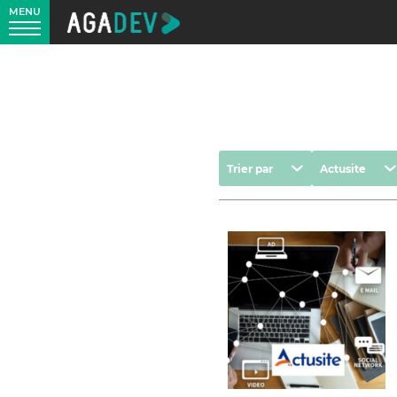
MENU
Trier
Marques
Trier par
Actusite
par