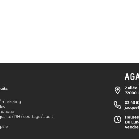
2 allée
uits
72000 
/ marketing
02 43 8
es
jacque
eautique
ualité / RH / courtage / audit
Heures 
Du Lund
 paie
Vendredi