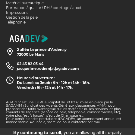
Matériel bureautique
Formation / qualité / RH / courtage / audit
Impressions
Gestion de la paie
Téléphonie
2 allée Leprince d’Ardenay
72000 Le Mans
02 43 82 03 44
jacqueline.rodien[at]agadev.com
Heures d'ouverture :
Du Lundi au Jeudi : 9h - 12h et 14h - 18h.
Vendredi : 9h - 12h et 14h - 17h.
AGADEV est une EURL au capital de 38 112 €, mise en place par le
SAGAMM (Syndicat des Agents Généraux d’assurances MMA), pour
proposer des tarifs avantageux sur les matériels ou les services les plus
courants de l’agence (service de paie, téléphonie, consommables, etc),
voire plus festifs lorsqu’il s’agit de Champagne…
Pour bénéficier des prestations d’AGADEV, un abonnement annuel est
indispensable. Pour cela, merci de nous contacter par mail.
Gérant : Cédric Castan.
By continuing to scroll,
you are allowing all third-party
Secrétaire : Jacqueline RODIEN.