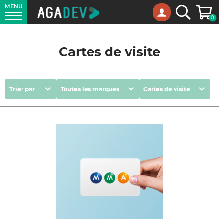
MENU
Panie
Recherche
0
Cartes de visite
Trier
Marques
Catégories
Trier par
Toutes les marques
Cartes de visite
par