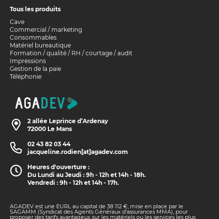
Tous les produits
Cave
Commercial / marketing
Consommables
Matériel bureautique
Formation / qualité / RH / courtage / audit
Impressions
Gestion de la paie
Téléphonie
2 allée Leprince d’Ardenay
72000 Le Mans
02 43 82 03 44
jacqueline.rodien[at]agadev.com
Heures d'ouverture :
Du Lundi au Jeudi : 9h - 12h et 14h - 18h.
Vendredi : 9h - 12h et 14h - 17h.
AGADEV est une EURL au capital de 38 112 €, mise en place par le
SAGAMM (Syndicat des Agents Généraux d’assurances MMA), pour
proposer des tarifs avantageux sur les matériels ou les services les plus