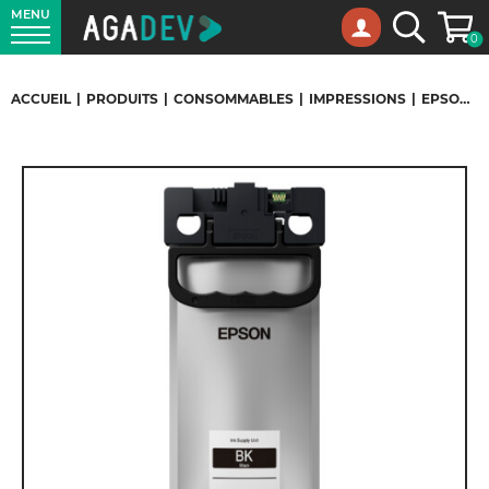
MENU
Panie
Recherche
0
ACCUEIL
|
PRODUITS
|
CONSOMMABLES
|
IMPRESSIONS
|
EPSON – CARTOUCHE NOIRE XL POUR EPSON WORKFORCE WF-M5899DWF 10 000 PAGES – REF C13T12E140