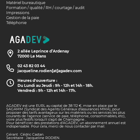
Matériel bureautique
Formation / qualité / RH / courtage / audit
Impressions
Gestion de la paie
Téléphonie
2 allée Leprince d’Ardenay
72000 Le Mans
02 43 82 03 44
jacqueline.rodien[at]agadev.com
Heures d'ouverture :
Du Lundi au Jeudi : 9h - 12h et 14h - 18h.
Vendredi : 9h - 12h et 14h - 17h.
AGADEV est une EURL au capital de 38 112 €, mise en place par le
SAGAMM (Syndicat des Agents Généraux d’assurances MMA), pour
proposer des tarifs avantageux sur les matériels ou les services les plus
courants de l’agence (service de paie, téléphonie, consommables, etc),
voire plus festifs lorsqu’il s’agit de Champagne…
Pour bénéficier des prestations d’AGADEV, un abonnement annuel est
indispensable. Pour cela, merci de nous contacter par mail.
Gérant : Cédric Castan.
Secrétaire : Jacqueline RODIEN.