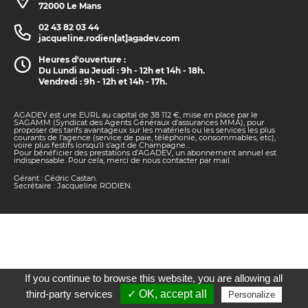
72000 Le Mans
02 43 82 03 44
jacqueline.rodien[at]agadev.com
Heures d'ouverture :
Du Lundi au Jeudi : 9h - 12h et 14h - 18h.
Vendredi : 9h - 12h et 14h - 17h.
AGADEV est une EURL au capital de 38 112 €, mise en place par le
SAGAMM (Syndicat des Agents Généraux d’assurances MMA), pour
proposer des tarifs avantageux sur les matériels ou les services les plus
courants de l’agence (service de paie, téléphonie, consommables, etc),
voire plus festifs lorsqu’il s’agit de Champagne…
Pour bénéficier des prestations d’AGADEV, un abonnement annuel est
indispensable. Pour cela, merci de nous contacter par mail.
Gérant : Cédric Castan.
Secrétaire : Jacqueline RODIEN.
If you continue to browse this website, you are allowing all
third-party services
✓ OK, accept all
Personalize