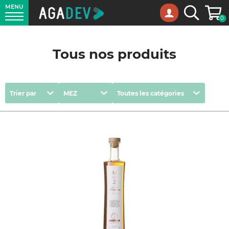
MENU
Panie
Recherche
0
Tous nos produits
Trier
Marques
Catégories
Trier par
MEZ
Toutes les catégories
par