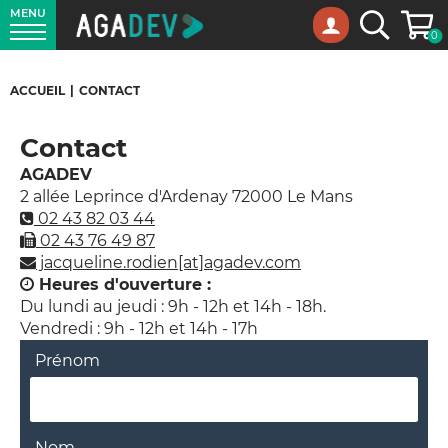
MENU
Panie
Recherche
0
ACCUEIL
|
CONTACT
Contact
AGADEV
2 allée Leprince d'Ardenay 72000 Le Mans
02 43 82 03 44
02 43 76 49 87
jacqueline.rodien[at]agadev.com
Heures d'ouverture :
Du lundi au jeudi : 9h - 12h et 14h - 18h.
Vendredi : 9h - 12h et 14h - 17h
Prénom
Nom